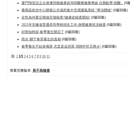
厦門翔安設立台港澳同胞健康咨询與醫療服務專線,台胞點赞:就醫...
(0
番禺區疾控中心開展公共場所集中空调通風系统 “專項體檢”
(0篇回復)
女性為何要定期做宫颈檢查?健康從檢查開始!
(0篇回復)
2021年安徽省普通高等學校招生工作:身體健康状况檢查
(0篇回復)
好雨知時節,春季養生開启了
(0篇回復)
雨水·關于春茶養生的真相
(0篇回復)
春季養生不妨多喝茶,尤其是這些茶,润肺护肝又降火!
(0篇回復)
頁:
1
[2]
3
4
5
6
7
8
9
10
11
查看完整版本:
長不高檢查