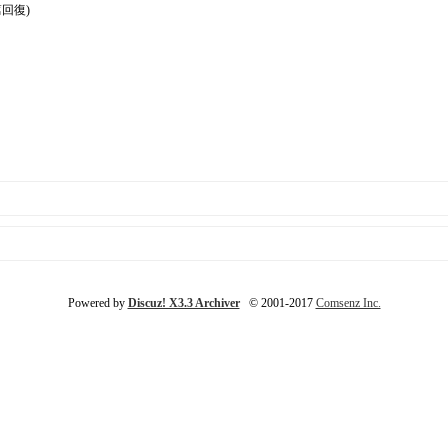
篇回復)
Powered by
Discuz! X3.3 Archiver
© 2001-2017
Comsenz Inc.