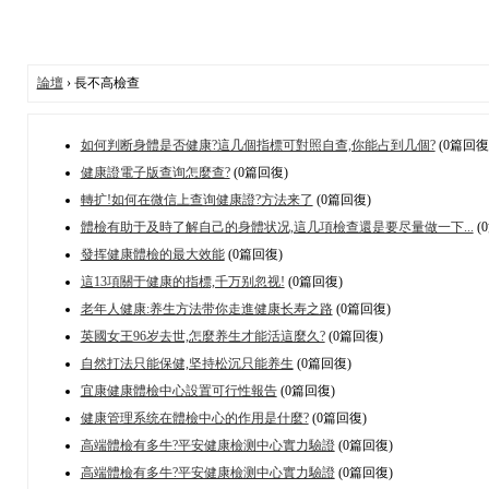
論壇
› 長不高檢查
如何判断身體是否健康?這几個指標可對照自查,你能占到几個?
(0篇回復
健康證電子版查询怎麼查?
(0篇回復)
轉扩!如何在微信上查询健康證?方法来了
(0篇回復)
體檢有助于及時了解自己的身體状况,這几項檢查還是要尽量做一下...
(
發挥健康體檢的最大效能
(0篇回復)
這13項關于健康的指標,千万别忽视!
(0篇回復)
老年人健康:养生方法带你走進健康长寿之路
(0篇回復)
英國女王96岁去世,怎麼养生才能活這麼久?
(0篇回復)
自然打法只能保健,坚持松沉只能养生
(0篇回復)
宜康健康體檢中心設置可行性報告
(0篇回復)
健康管理系统在體檢中心的作用是什麼?
(0篇回復)
高端體檢有多牛?平安健康檢测中心實力驗證
(0篇回復)
高端體檢有多牛?平安健康檢测中心實力驗證
(0篇回復)