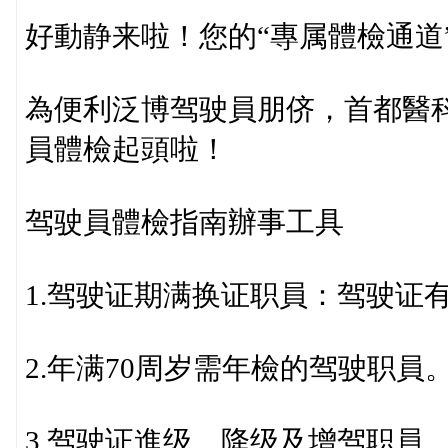
好動静来啦！您的“專属體檢通道
為便利泛博驾驶員朋侪，首都醫
員體檢起頭啦！
驾驶員體檢指南辦事工具
1.驾驶证期满换证职員：驾驶证有
2.年满70周岁需年檢的驾驶职員
3.驾驶证進级、降级及增驾职員