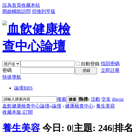
設為首頁
收藏本站
開啟輔助訪問
切換到窄版
找回密碼
自動登錄
密碼
立即註冊
登錄
快捷導航
論壇
BBS
搜索
熱搜:
活動
交友
discuz
搜索
血飲健康檢查中心論壇
»
論壇
›
健康檢查中心
›
養生美容
收藏本版
|
訂閱
養生美容
今日:
0
|
主題:
246
|
排名