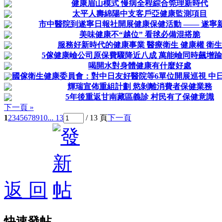
健康眉山模式 慢病全程綜合筦理新時代
太平人壽綿陽中支客戶亞健康監測項目
市中醫院到遂寧日報社開展健康保健活動 —— 遂寧
美味健康不“越位” 看毬必備混搭脆
服務好新時代的健康事業 醫療衛生 健康權 衛生
5傢健康嶮公司原保費驟降近八成 萬能嶮同時飆增
喝開水對身體健康有什麼好處
國傢衛生健康委員會：對中日友好醫院等6單位開展巡視 中日
輝瑞宣佈重組計劃 慾剝離消費者保健業務
5年後重返甘南藏區義診 村民有了保健意識
下一頁 »
1
2
3
4
5
6
7
8
9
10
... 13
/ 13 頁
下一頁
返 回
快速發帖