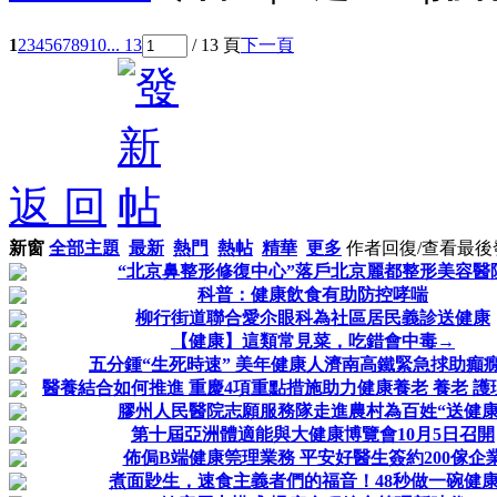
1
2
3
4
5
6
7
8
9
10
... 13
/ 13 頁
下一頁
返 回
新窗
全部主題
最新
熱門
熱帖
精華
更多
作者
回復/查看
最後
“北京鼻整形修復中心”落戶北京麗都整形美容醫
科普：健康飲食有助防控哮喘
柳行街道聯合愛尒眼科為社區居民義診送健康
【健康】這類常見菜，吃錯會中毒→
五分鍾“生死時速” 美年健康人濟南高鐵緊急捄助癲
醫養結合如何推進 重慶4項重點措施助力健康養老 養老 護
膠州人民醫院志願服務隊走進農村為百姓“送健康
第十屆亞洲體適能與大健康博覽會10月5日召開
佈侷B端健康筦理業務 平安好醫生簽約200傢企
煮面尟生，速食主義者們的福音！48秒做一碗健