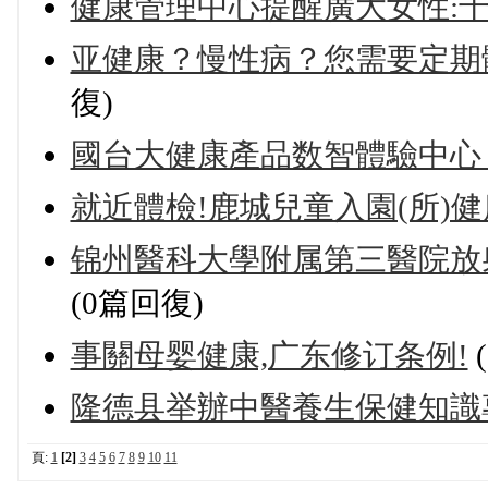
健康管理中心提醒廣大女性:千
亚健康？慢性病？您需要定期
復)
國台大健康產品数智體驗中心
就近體檢!鹿城兒童入園(所)健
锦州醫科大學附属第三醫院放
(0篇回復)
事關母婴健康,广东修订条例!
隆德县举辦中醫養生保健知識
頁:
1
[2]
3
4
5
6
7
8
9
10
11