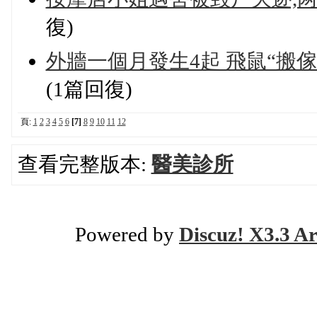
復)
外牆一個月發生4起 飛鼠“搬
(1篇回復)
頁:
1
2
3
4
5
6
[7]
8
9
10
11
12
查看完整版本:
醫美診所
Powered by
Discuz! X3.3 Ar