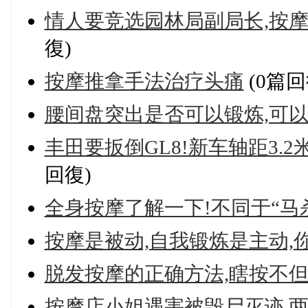
情人要竞选园林局副局长,按摩
復)
按摩推拿手法治疗头痛
(0篇回
腰间盘突出是否可以锻炼,可以
丰田要扳倒GL8!新车轴距3.2
回復)
全身按摩了解一下!不同于“马
按摩是被动,自我锻炼是主动,
脱发按摩的正确方法,瞎按不
按摩店小姐遇害被毁尸灭迹,