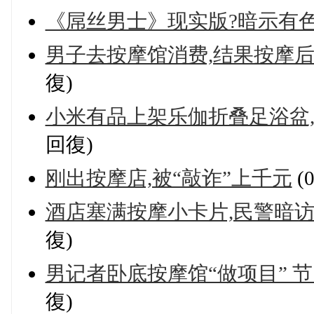
《屌丝男士》现实版?暗示有
男子去按摩馆消费,结果按摩
復)
小米有品上架乐伽折叠足浴盆,
回復)
刚出按摩店,被“敲诈”上千元
(
酒店塞满按摩小卡片,民警暗访:
復)
男记者卧底按摩馆“做项目” 
復)