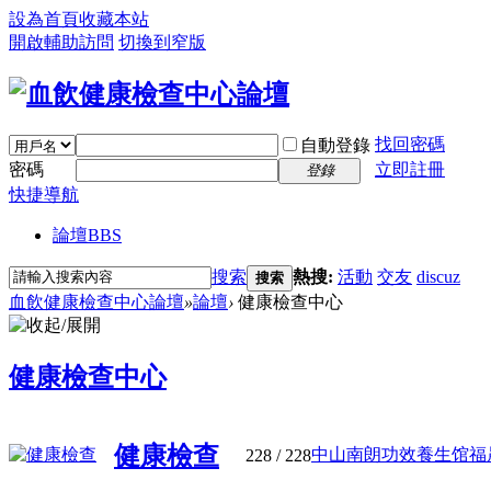
設為首頁
收藏本站
開啟輔助訪問
切換到窄版
找回密碼
自動登錄
密碼
立即註冊
登錄
快捷導航
論壇
BBS
搜索
熱搜:
活動
交友
discuz
搜索
血飲健康檢查中心論壇
»
論壇
›
健康檢查中心
健康檢查中心
健康檢查
中山南朗功效養生馆福晟鑫
228
/ 228