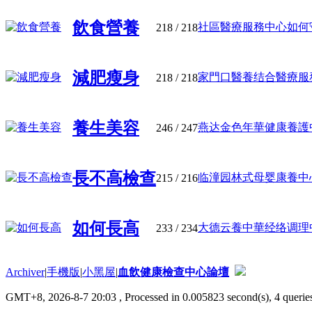
飲食營養
社區醫療服務中心如何守護
218
/ 218
減肥瘦身
家門口醫養结合醫療服務,
218
/ 218
養生美容
燕达金色年華健康養護中心
246
/ 247
長不高檢查
临潼园林式母婴康養中心启
215
/ 216
如何長高
大德云養中華经络调理中心
233
/ 234
Archiver
|
手機版
|
小黑屋
|
血飲健康檢查中心論壇
GMT+8, 2026-8-7 20:03
, Processed in 0.005823 second(s), 4 queries