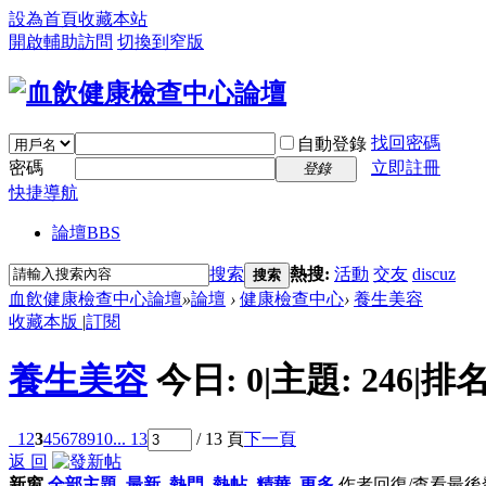
設為首頁
收藏本站
開啟輔助訪問
切換到窄版
找回密碼
自動登錄
密碼
立即註冊
登錄
快捷導航
論壇
BBS
搜索
熱搜:
活動
交友
discuz
搜索
血飲健康檢查中心論壇
»
論壇
›
健康檢查中心
›
養生美容
收藏本版
|
訂閱
養生美容
今日:
0
|
主題:
246
|
排名
1
2
3
4
5
6
7
8
9
10
... 13
/ 13 頁
下一頁
返 回
新窗
全部主題
最新
熱門
熱帖
精華
更多
作者
回復/查看
最後