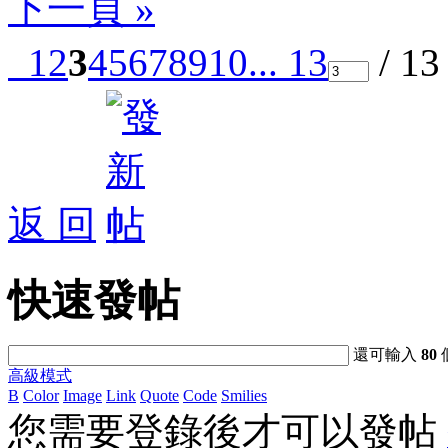
下一頁 »
1
2
3
4
5
6
7
8
9
10
... 13
/ 1
返 回
快速發帖
還可輸入
80
高級模式
B
Color
Image
Link
Quote
Code
Smilies
您需要登錄後才可以發帖