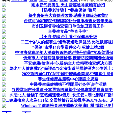
雨水節气要養生,天山雪莲通补兼顾有妙招
【防養老诈骗】“養生保健”骗局
養生會馆夸大宣傳没效果,消费者應该怎麼辦?
台核可30家醫院代辦陸客赴台健康檢查及醫學美容
市創卫辦督导檢查窗口单位創卫宣傳工作
台養生食品“争奇斗艳”
【王府·钓鱼台】養生保健再升级
二三十岁人的假養生:邊熬夜邊吃保健品 比吃饭都规
“保健”市場14典型案件公布 权健上榜2個
中消协發布老年人消费投诉热點:“神丹妙藥”实為普通
忻州市人民醫院健康體檢部 疫情防控期間體檢须知
平安健康(檢测)中心,提供全方位精密檢查解决方案
為老年人健康撑起“保護伞”!金海街道開展辖區内60岁以上老年
2022第四届CJTCM中國中醫藥產業展,中醫養生展
養生保健產品服務中心建設之思路
中醫養生保健機構不得開展针灸等诊疗活動
谷醫堂阳吉长董事长當選第四届養生保健專業委員會副主
@湖北人 發錢了!這笔錢連發4個月_长江云 - 湖北網络广播電
...健康檢查人次為4.31亿,全國體檢行業渗透率為31%左右
Windows 11健康檢查程序體验太差遭吐槽 微软已更