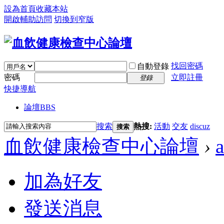
設為首頁
收藏本站
開啟輔助訪問
切換到窄版
找回密碼
自動登錄
密碼
立即註冊
登錄
快捷導航
論壇
BBS
搜索
熱搜:
活動
交友
discuz
搜索
血飲健康檢查中心論壇
›
加為好友
發送消息