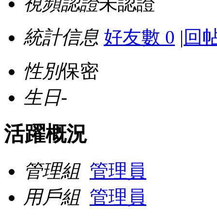
視頻認證
未認證
統計信息
好友數 0
|
回帖
性別
保密
生日
-
活躍概況
管理組
管理員
用戶組
管理員