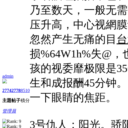
乃至数天，一般无需
压升高，中心视網膜
忽然产生无痛的目
台
损%64W1h%失@
孩的视委靡极限是3
admin
生和成报酬45分钟
2774
2778
8510
一下眼睛的焦距。
主題
帖子
積分
管理員
3号仇人：阳光。骄