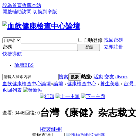
設為首頁
收藏本站
開啟輔助訪問
切換到窄版
找回密碼
自動登錄
密碼
立即註冊
登錄
快捷導航
論壇
BBS
搜索
熱搜:
活動
交友
discuz
搜索
血飲健康檢查中心論壇
»
論壇
›
健康檢查中心
›
養生美容
›
台灣《
返回列表
台灣《康健》杂志载文
查看:
3446
|
回復:
0
[複製鏈接]
電梯直達