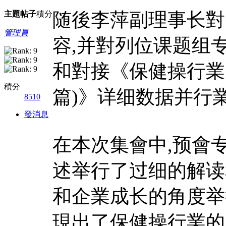
随後李萍副理事长對
主題
帖子
積分
管理員
容,并對列位课题组
和對接《保健操行業
積分
篇)》详细数据并行
8510
發消息
在本次集會中,预會
述举行了过细的解读
和企業成长的角度举
現出了保健操行業的