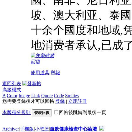
坡、澳大利亚、泰國
十余个國度和地域,
地消费者承认,已成
收藏
回復
使用道具
舉報
返回列表
高級模式
B
Color
Image
Link
Quote
Code
Smilies
您需要登錄後才可以回帖
登錄
|
立即註冊
本版積分規則
回帖後跳轉到最後一頁
發表回復
Archiver
|
手機版
|
小黑屋
|
血飲健康檢查中心論壇