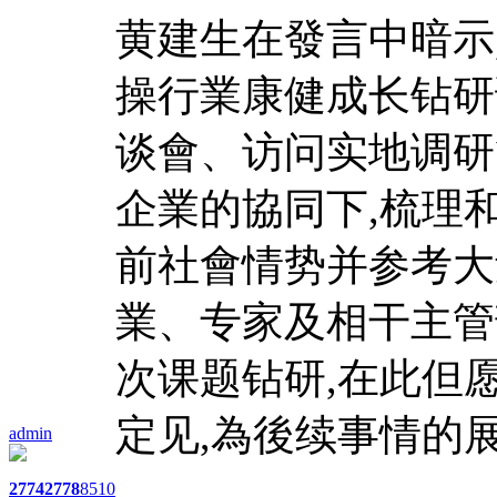
黄建生在發言中暗示
操行業康健成长钻研
谈會、访问实地调研
企業的協同下,梳理
前社會情势并参考大
業、专家及相干主管
次课题钻研,在此但
定见,為後续事情的
admin
2774
2778
8510