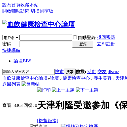
設為首頁
收藏本站
開啟輔助訪問
切換到窄版
找回密碼
自動登錄
密碼
立即註冊
登錄
快捷導航
論壇
BBS
搜索
熱搜:
活動
交友
discuz
搜索
血飲健康檢查中心論壇
»
論壇
›
健康檢查中心
›
養生美容
›
天津
返回列表
天津利隆受邀参加《
查看:
3363
|
回復:
0
[複製鏈接]
電梯直達