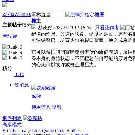
2774
2778
8510
電梯直達
樓主
主題
帖子
積分
發表於 2024-9-29 12:18:54
|
只看該作者
纪律的作息、公道的饮食、适度的活動，這些看
管理員
刻連结警悟，培育杰出的糊口習氣，使之成為咱
它可以帮忙咱們實時發明潜伏的康健問題，采纳
眷本身的身體状态，不容輕忽任何可能的康健危
的心态可以或许减輕生理压力。
積分
8510
發消息
收藏
回復
使用道具
舉報
返回列表
高級模式
B
Color
Image
Link
Quote
Code
Smilies