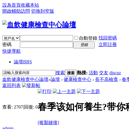
設為首頁
收藏本站
開啟輔助訪問
切換到窄版
找回密碼
自動登錄
密碼
立即註冊
登錄
快捷導航
論壇
BBS
搜索
熱搜:
活動
交友
discuz
搜索
血飲健康檢查中心論壇
»
論壇
›
健康檢查中心
›
長不高檢查
›
春
返回列表
春季该如何養生?带你
查看:
2707
|
回復:
0
[複製鏈接]
admin